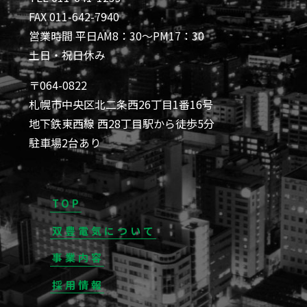
FAX 011-642-7940
営業時間 平日AM8：30～PM17：30
土日・祝日休み
〒064-0822
札幌市中央区北二条西26丁目1番16号
地下鉄東西線 西28丁目駅から徒歩5分
駐車場2台あり
TOP
双豊電気について
事業内容
採用情報